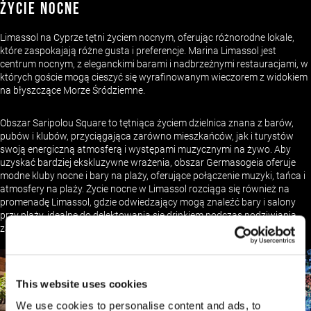
ŻYCIE NOCNE
Limassol na Cyprze tętni życiem nocnym, oferując różnorodne lokale,
które zaspokajają różne gusta i preferencje. Marina Limassol jest
centrum nocnym, z eleganckimi barami i nadbrzeżnymi restauracjami, w
których goście mogą cieszyć się wyrafinowanym wieczorem z widokiem
na błyszczące Morze Śródziemne.
Obszar Saripolou Square to tętniąca życiem dzielnica znana z barów,
pubów i klubów, przyciągająca zarówno mieszkańców, jak i turystów
swoją energiczną atmosferą i występami muzycznymi na żywo. Aby
uzyskać bardziej ekskluzywne wrażenia, obszar Germasogeia oferuje
modne kluby nocne i bary na plaży, oferujące połączenie muzyki, tańca i
atmosfery na plaży. Życie nocne w Limassol rozciąga się również na
promenadę Limassol, gdzie odwiedzający mogą znaleźć bary i salony
przy plaży, idealne do delektowania się drinkiem podczas podziwiania
zapierających dech w piersiach widoków.
This website uses cookies
We use cookies to personalise content and ads, to