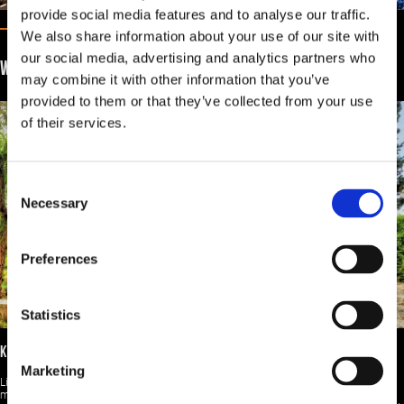
provide social media features and to analyse our traffic.
We also share information about your use of our site with
our social media, advertising and analytics partners who
WIĘCEJ MIŁOŚNIKÓW MIASTA
may combine it with other information that you’ve
provided to them or that they’ve collected from your use
of their services.
Consent
Necessary
Selection
Preferences
Statistics
KULTURA I HISTROIA
Marketing
Limassol na Cyprze szczyci się urzekającą historią, która sięga tysiącleci. Korzenie
miasta sięgają czasów starożytnych, kiedy było znane jako Neapolis. Rozwijało się