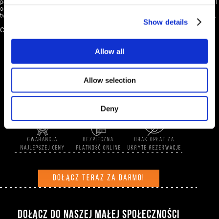
pod rządami różnych cywilizacji, w tym Fenicjan, Asyryjczyków i Rzymian. Limassol
odegrało znaczącą rolę podczas wypraw krzyżowych, służąc jako strategiczna
twierdza i będąc świadkiem bitew między Ryszardem Lwie Serce a Bizantyjczykami.
Show details
Czytaj więcej
Allow all
ZAREZERWUJ BEZPOŚREDNIO I UZYSKAJ
10%
RABATU
Allow selection
Dołącz do nas już dziś, to proste i bezpłatne.
Zacznij zdobywać zniżkę przy każdej rezerwacji dokonanej za
pośrednictwem naszej oficjalnej strony internetowej!
Deny
GWARANCJA
BEZPIECZNA
BRAK OPŁAT ZA
NAJLEPSZEJ CENY
PŁATNOŚĆ ONLINE
UKRYTE REZERWACJE
DOŁĄCZ TERAZ ZA DARMO!
DOŁĄCZ DO NASZEJ MAŁEJ SPOŁECZNOŚCI